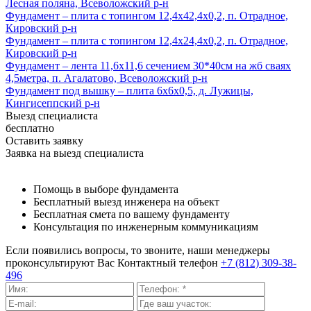
Лесная поляна, Всеволожский р-н
Фундамент – плита с топингом 12,4х42,4х0,2, п. Отрадное,
Кировский р-н
Фундамент – плита с топингом 12,4х24,4х0,2, п. Отрадное,
Кировский р-н
Фундамент – лента 11,6х11,6 сечением 30*40см на жб сваях
4,5метра, п. Агалатово, Всеволожский р-н
Фундамент под вышку – плита 6х6х0,5, д. Лужицы,
Кингисеппский р-н
Выезд специалиста
бесплатно
Оставить заявку
Заявка на выезд специалиста
Помощь в выборе фундамента
Бесплатный выезд инженера на объект
Бесплатная смета по вашему фундаменту
Консультация по инженерным коммуникациям
Если появились вопросы, то звоните, наши менеджеры
проконсультируют Вас
Контактный телефон
+7 (812) 309-38-
496