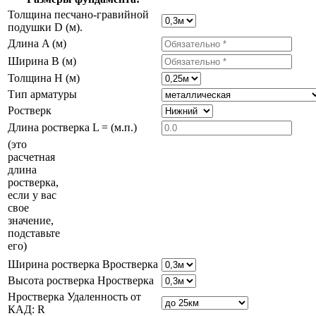
Толщина песчано-гравийной
подушки D (м).
Длина A (м)
Ширина B (м)
Толщина H (м)
Тип арматуры
Ростверк
Длина ростверка L = (м.п.)
(это
расчетная
длина
ростверка,
если у вас
свое
значение,
подставьте
его)
Ширина ростверка Bростверка
Высота ростверка Hростверка
Hростверка Удаленность от
КАД: R