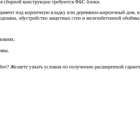
ля сборной конструкции требуются ФБС блоки.
дамент под кирпичную кладку или деревянно-кирпичный дом, но
одошвы, обустройство защитных стен и железобетонной обоймы
ловиях.
чвы.
абот? Желаете узнать условия по получению расширенной гарант