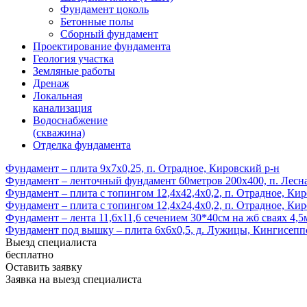
Фундамент цоколь
Бетонные полы
Сборный фундамент
Проектирование фундамента
Геология участка
Земляные работы
Дренаж
Локальная
канализация
Водоснабжение
(скважина)
Отделка фундамента
Фундамент – плита 9х7х0,25, п. Отрадное, Кировский р-н
Фундамент – ленточный фундамент 60метров 200х400, п. Лесна
Фундамент – плита с топингом 12,4х42,4х0,2, п. Отрадное, Ки
Фундамент – плита с топингом 12,4х24,4х0,2, п. Отрадное, Ки
Фундамент – лента 11,6х11,6 сечением 30*40см на жб сваях 4,5
Фундамент под вышку – плита 6х6х0,5, д. Лужицы, Кингисепп
Выезд специалиста
бесплатно
Оставить заявку
Заявка на выезд специалиста