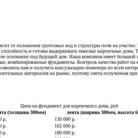
исит от положения грунтовых вод и структуры почв на участке. 
способность и готовы выдерживать тяжелые кирпичные дома. Т
чное основание под будущий дом. Наша компания имеет большой
ые, комбинированные фундаменты. Контроль качества работ на к
позвонить нам и получить консультацию инженера по всем инте
ительных материалов на рынке, поэтому смета полученная при р
Цена на фундамент для кирпичного дома, руб
ита (толщина 300мм)
лента (ширина 300мм, высота 
0 р.
130 000 р.
0 р.
162 000 р.
0 р.
180 000 р.