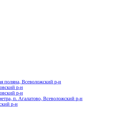
я поляна, Всеволожский р-н
ровский р-н
ровский р-н
метра, п. Агалатово, Всеволожский р-н
ский р-н