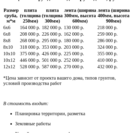
Размер
плита
плита
лента (ширина
лента (ширина
сруба,
(толщина
(толщина
300мм, высота
400мм, высота
м*м
250мм)
300мм)
600мм)
900мм)
6х6
164 000 р.
182 000 р.
130 000 р.
218 000 р.
6х8
208 000 р.
226 000 р.
162 000 р.
259 000 р.
8х8
268 000 р.
295 000 р.
180 000 р.
286 000 р.
8х10
318 000 р.
353 000 р.
203 000 р.
324 000 р.
10х10
375 000 р.
426 000 р.
225 000 р.
355 000 р.
10х12
446 000 р.
501 000 р.
252 000 р.
410 000 р.
12х12
528 000 р.
587 000 р.
270 000 р.
432 000 р.
*Цена зависит от проекта вашего дома, типов грунтов,
условий производства работ
В стоимость входит:
Планировка территории, разметка
Земляные работы