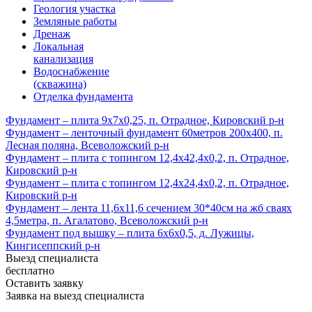
Геология участка
Земляные работы
Дренаж
Локальная
канализация
Водоснабжение
(скважина)
Отделка фундамента
Фундамент – плита 9х7х0,25, п. Отрадное, Кировский р-н
Фундамент – ленточный фундамент 60метров 200х400, п.
Лесная поляна, Всеволожский р-н
Фундамент – плита с топингом 12,4х42,4х0,2, п. Отрадное,
Кировский р-н
Фундамент – плита с топингом 12,4х24,4х0,2, п. Отрадное,
Кировский р-н
Фундамент – лента 11,6х11,6 сечением 30*40см на жб сваях
4,5метра, п. Агалатово, Всеволожский р-н
Фундамент под вышку – плита 6х6х0,5, д. Лужицы,
Кингисеппский р-н
Выезд специалиста
бесплатно
Оставить заявку
Заявка на выезд специалиста