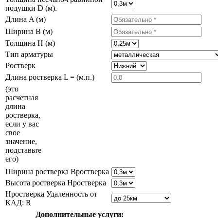
подушки D (м).
Длина A (м)
Ширина B (м)
Толщина H (м)
Тип арматуры
Ростверк
Длина ростверка L = (м.п.)
(это
расчетная
длина
ростверка,
если у вас
свое
значение,
подставьте
его)
Ширина ростверка Bростверка
Высота ростверка Hростверка
Hростверка Удаленность от
КАД: R
Дополнительные услуги: