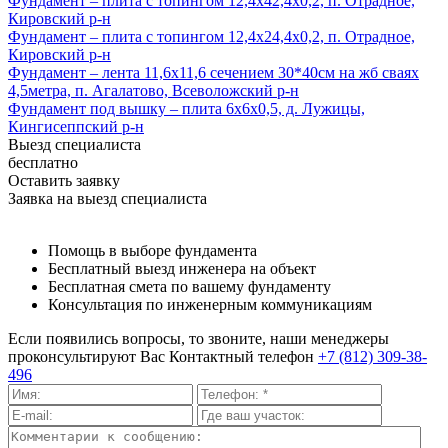
Фундамент – плита с топингом 12,4х42,4х0,2, п. Отрадное,
Кировский р-н
Фундамент – плита с топингом 12,4х24,4х0,2, п. Отрадное,
Кировский р-н
Фундамент – лента 11,6х11,6 сечением 30*40см на жб сваях
4,5метра, п. Агалатово, Всеволожский р-н
Фундамент под вышку – плита 6х6х0,5, д. Лужицы,
Кингисеппский р-н
Выезд специалиста
бесплатно
Оставить заявку
Заявка на выезд специалиста
Помощь в выборе фундамента
Бесплатный выезд инженера на объект
Бесплатная смета по вашему фундаменту
Консультация по инженерным коммуникациям
Если появились вопросы, то звоните, наши менеджеры
проконсультируют Вас
Контактный телефон
+7 (812) 309-38-
496