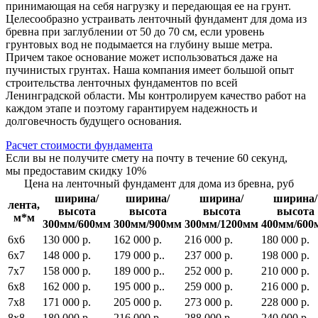
принимающая на себя нагрузку и передающая ее на грунт.
Целесообразно устраивать ленточный фундамент для дома из
бревна при заглублении от 50 до 70 см, если уровень
грунтовых вод не подымается на глубину выше метра.
Причем такое основание может использоваться даже на
пучинистых грунтах. Наша компания имеет большой опыт
строительства ленточных фундаментов по всей
Ленинградской области. Мы контролируем качество работ на
каждом этапе и поэтому гарантируем надежность и
долговечность будущего основания.
Расчет стоимости фундамента
Если вы не получите смету на почту в течение 60 секунд,
мы предоставим скидку 10%
Цена на ленточный фундамент для дома из бревна, руб
ширина/
ширина/
ширина/
ширина/
лента,
высота
высота
высота
высота
м*м
300мм/600мм
300мм/900мм
300мм/1200мм
400мм/600
6х6
130 000 р.
162 000 р.
216 000 р.
180 000 р.
6х7
148 000 р.
179 000 р..
237 000 р.
198 000 р.
7х7
158 000 р.
189 000 р..
252 000 р.
210 000 р.
6х8
162 000 р.
195 000 р..
259 000 р.
216 000 р.
7х8
171 000 р.
205 000 р.
273 000 р.
228 000 р.
8х8
180 000 р.
216 000 р..
288 000 р..
240 000 р.