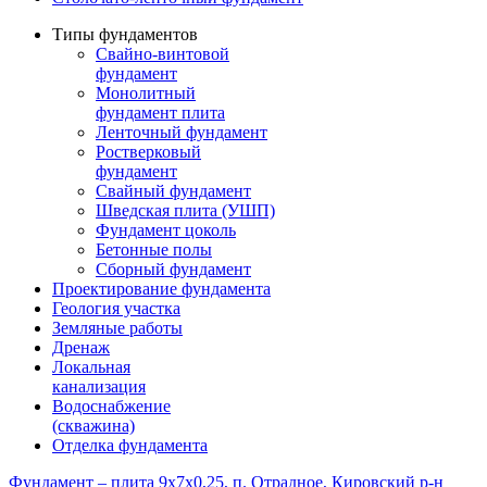
Типы фундаментов
Свайно-винтовой
фундамент
Монолитный
фундамент плита
Ленточный фундамент
Ростверковый
фундамент
Свайный фундамент
Шведская плита (УШП)
Фундамент цоколь
Бетонные полы
Сборный фундамент
Проектирование фундамента
Геология участка
Земляные работы
Дренаж
Локальная
канализация
Водоснабжение
(скважина)
Отделка фундамента
Фундамент – плита 9х7х0,25, п. Отрадное, Кировский р-н