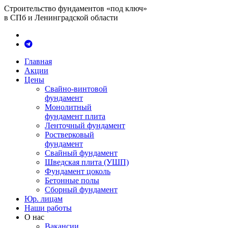
Строительство фундаментов «под ключ»
в СПб и Ленинградской области
Главная
Акции
Цены
Свайно-винтовой
фундамент
Монолитный
фундамент плита
Ленточный фундамент
Ростверковый
фундамент
Свайный фундамент
Шведская плита (УШП)
Фундамент цоколь
Бетонные полы
Сборный фундамент
Юр. лицам
Наши работы
О нас
Вакансии