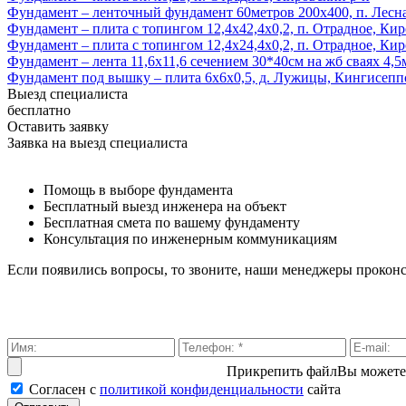
Фундамент – ленточный фундамент 60метров 200х400, п. Лесна
Фундамент – плита с топингом 12,4х42,4х0,2, п. Отрадное, Ки
Фундамент – плита с топингом 12,4х24,4х0,2, п. Отрадное, Ки
Фундамент – лента 11,6х11,6 сечением 30*40см на жб сваях 4,5
Фундамент под вышку – плита 6х6х0,5, д. Лужицы, Кингисепп
Выезд специалиста
бесплатно
Оставить заявку
Заявка на выезд специалиста
Помощь в выборе фундамента
Бесплатный выезд инженера на объект
Бесплатная смета по вашему фундаменту
Консультация по инженерным коммуникациям
Если появились вопросы, то звоните, наши менеджеры прокон
Прикрепить файл
Вы можете
Согласен с
политикой кон­фи­ден­ци­аль­нос­ти
сайта