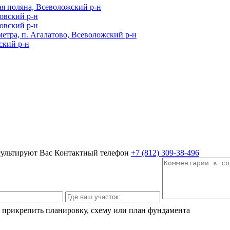
я поляна, Всеволожский р-н
ровский р-н
ровский р-н
метра, п. Агалатово, Всеволожский р-н
ский р-н
сультируют Вас
Контактный телефон
+7 (812) 309-38-496
 прикрепить планировку, схему или план фундамента