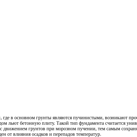
и, где в основном грунты являются пучинистыми, возникают пр
 дом льют бетонную плиту. Такой тип фундамента считается ун
 с движением грунтов при морозном пучении, тем самым сохраня
ен от влияния осадков и перепадов температур.