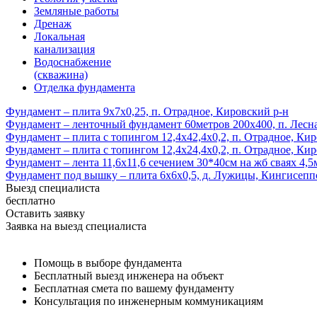
Земляные работы
Дренаж
Локальная
канализация
Водоснабжение
(скважина)
Отделка фундамента
Фундамент – плита 9х7х0,25, п. Отрадное, Кировский р-н
Фундамент – ленточный фундамент 60метров 200х400, п. Лесна
Фундамент – плита с топингом 12,4х42,4х0,2, п. Отрадное, Ки
Фундамент – плита с топингом 12,4х24,4х0,2, п. Отрадное, Ки
Фундамент – лента 11,6х11,6 сечением 30*40см на жб сваях 4,5
Фундамент под вышку – плита 6х6х0,5, д. Лужицы, Кингисепп
Выезд специалиста
бесплатно
Оставить заявку
Заявка на выезд специалиста
Помощь в выборе фундамента
Бесплатный выезд инженера на объект
Бесплатная смета по вашему фундаменту
Консультация по инженерным коммуникациям