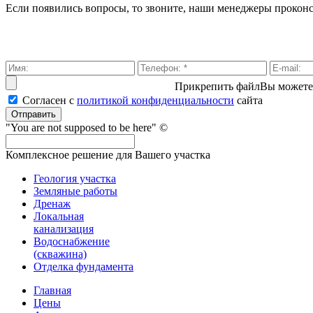
Если появились вопросы, то звоните, наши менеджеры прокон
Прикрепить файл
Вы можете
Согласен с
политикой кон­фи­ден­ци­аль­нос­ти
сайта
Отправить
"You are not supposed to be here" ©
Комплексное решение для Вашего участка
Геология участка
Земляные работы
Дренаж
Локальная
канализация
Водоснабжение
(скважина)
Отделка фундамента
Главная
Цены