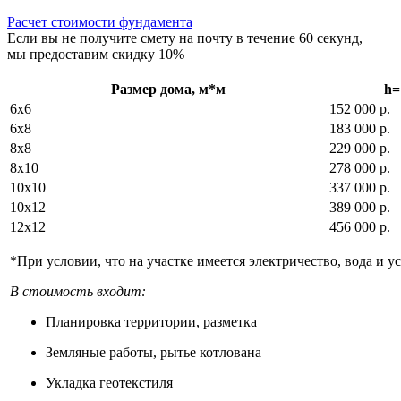
Расчет стоимости фундамента
Если вы не получите смету на почту в течение 60 секунд,
мы предоставим скидку 10%
Размер дома, м*м
h=
6х6
152 000 р.
6х8
183 000 р.
8х8
229 000 р.
8х10
278 000 р.
10х10
337 000 р.
10х12
389 000 р.
12х12
456 000 р.
*При условии, что на участке имеется электричество, вода и 
В стоимость входит:
Планировка территории, разметка
Земляные работы, рытье котлована
Укладка геотекстиля