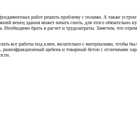
ундаментных работ решить проблему с полами. А также устроить
ний венец здания может начать гнить, для этого обязательно н
а. Необходимо брать в расчет и трудозатраты. Заметим, что от
елать все работы под ключ, желательно с материалами, чтобы бы
ок, разнофракционный щебень и товарный бетон с отличными ха
ости.