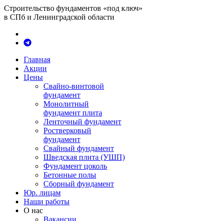
Строительство фундаментов «под ключ»
в СПб и Ленинградской области
Главная
Акции
Цены
Свайно-винтовой
фундамент
Монолитный
фундамент плита
Ленточный фундамент
Ростверковый
фундамент
Свайный фундамент
Шведская плита (УШП)
Фундамент цоколь
Бетонные полы
Сборный фундамент
Юр. лицам
Наши работы
О нас
Вакансии