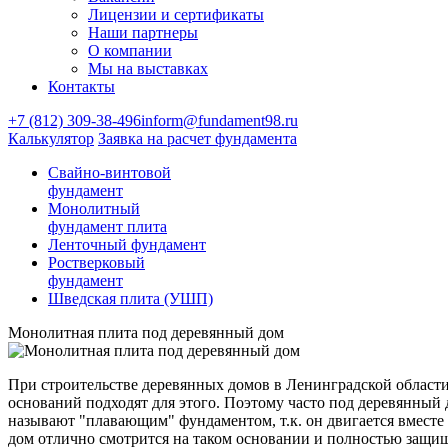
Лицензии и сертификаты
Наши партнеры
О компании
Мы на выставках
Контакты
+7 (812) 309-38-496
inform@fundament98.ru
Калькулятор
Заявка на расчет фундамента
Свайно-винтовой
фундамент
Монолитный
фундамент плита
Ленточный фундамент
Ростверковый
фундамент
Шведская плита (УШП)
Монолитная плита под деревянный дом
При строительстве деревянных домов в Ленинградской област
оснований подходят для этого. Поэтому часто под деревянный
называют "плавающим" фундаментом, т.к. он двигается вместе
дом отлично смотрится на таком основании и полностью защищ