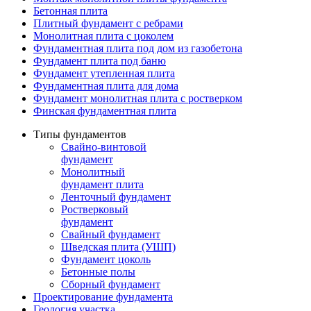
Бетонная плита
Плитный фундамент с ребрами
Монолитная плита с цоколем
Фундаментная плита под дом из газобетона
Фундамент плита под баню
Фундамент утепленная плита
Фундаментная плита для дома
Фундамент монолитная плита с ростверком
Финская фундаментная плита
Типы фундаментов
Свайно-винтовой
фундамент
Монолитный
фундамент плита
Ленточный фундамент
Ростверковый
фундамент
Свайный фундамент
Шведская плита (УШП)
Фундамент цоколь
Бетонные полы
Сборный фундамент
Проектирование фундамента
Геология участка