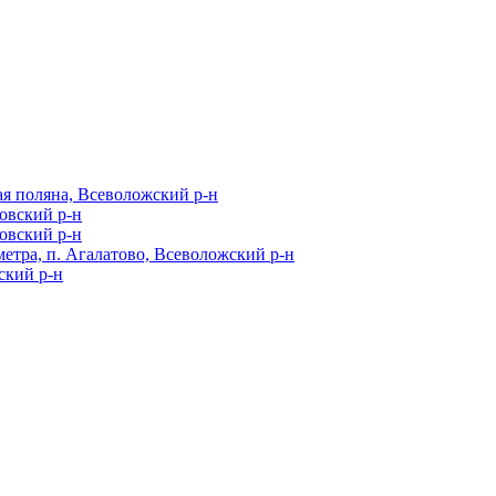
я поляна, Всеволожский р-н
ровский р-н
ровский р-н
метра, п. Агалатово, Всеволожский р-н
ский р-н