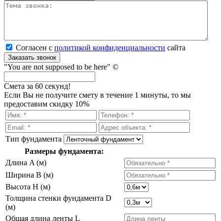
Согласен с
политикой кон­фи­ден­ци­аль­нос­ти
сайта
Заказать звонок
"You are not supposed to be here" ©
Смета за 60 секунд!
Если Вы не получите смету в течение 1 минуты, то мы
предоставим скидку 10%
Тип фундамента
Размеры фундамента:
Длина A (м)
Ширина B (м)
Высота H (м)
Толщина стенки фундамента D
(м)
Общая длина ленты L