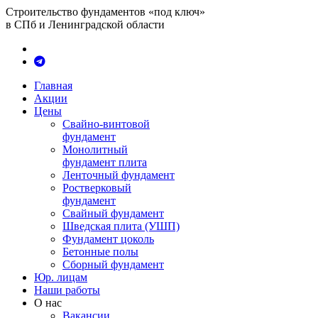
Строительство фундаментов «под ключ»
в СПб и Ленинградской области
Главная
Акции
Цены
Свайно-винтовой
фундамент
Монолитный
фундамент плита
Ленточный фундамент
Ростверковый
фундамент
Свайный фундамент
Шведская плита (УШП)
Фундамент цоколь
Бетонные полы
Сборный фундамент
Юр. лицам
Наши работы
О нас
Вакансии