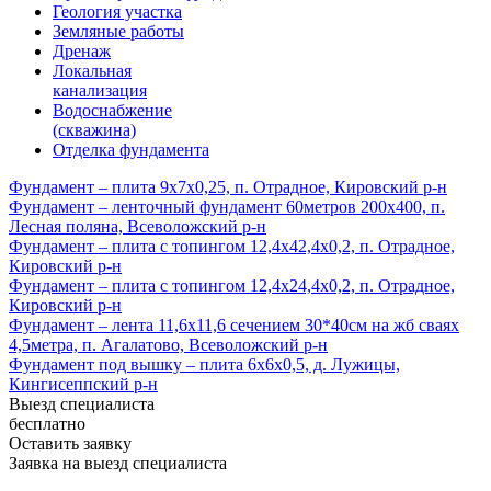
Геология участка
Земляные работы
Дренаж
Локальная
канализация
Водоснабжение
(скважина)
Отделка фундамента
Фундамент – плита 9х7х0,25, п. Отрадное, Кировский р-н
Фундамент – ленточный фундамент 60метров 200х400, п.
Лесная поляна, Всеволожский р-н
Фундамент – плита с топингом 12,4х42,4х0,2, п. Отрадное,
Кировский р-н
Фундамент – плита с топингом 12,4х24,4х0,2, п. Отрадное,
Кировский р-н
Фундамент – лента 11,6х11,6 сечением 30*40см на жб сваях
4,5метра, п. Агалатово, Всеволожский р-н
Фундамент под вышку – плита 6х6х0,5, д. Лужицы,
Кингисеппский р-н
Выезд специалиста
бесплатно
Оставить заявку
Заявка на выезд специалиста