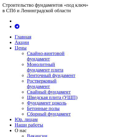
Строительство фундаментов «под ключ»
в СПб и Ленинградской области
Главная
Акции
Цены
Свайно-винтовой
фундамент
Монолитный
фундамент плита
Ленточный фундамент
Ростверковый
фундамент
Свайный фундамент
Шведская плита (УШП)
Фундамент цоколь
Бетонные полы
Сборный фундамент
Юр. лицам
Наши работы
О нас
Вакансии