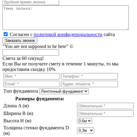
Согласен с
политикой кон­фи­ден­ци­аль­нос­ти
сайта
Заказать звонок
"You are not supposed to be here" ©
Смета за 60 секунд!
Если Вы не получите смету в течение 1 минуты, то мы
предоставим скидку 10%
Тип фундамента
Размеры фундамента:
Длина A (м)
Ширина B (м)
Высота H (м)
Толщина стенки фундамента D
(м)