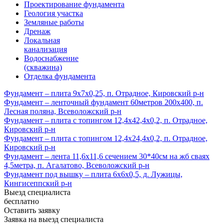
Проектирование фундамента
Геология участка
Земляные работы
Дренаж
Локальная
канализация
Водоснабжение
(скважина)
Отделка фундамента
Фундамент – плита 9х7х0,25, п. Отрадное, Кировский р-н
Фундамент – ленточный фундамент 60метров 200х400, п.
Лесная поляна, Всеволожский р-н
Фундамент – плита с топингом 12,4х42,4х0,2, п. Отрадное,
Кировский р-н
Фундамент – плита с топингом 12,4х24,4х0,2, п. Отрадное,
Кировский р-н
Фундамент – лента 11,6х11,6 сечением 30*40см на жб сваях
4,5метра, п. Агалатово, Всеволожский р-н
Фундамент под вышку – плита 6х6х0,5, д. Лужицы,
Кингисеппский р-н
Выезд специалиста
бесплатно
Оставить заявку
Заявка на выезд специалиста