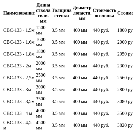
Длина
Диаметр
ствола
Толщина
Стоимость
Наименование
лопасти,
Стоимо
сваи.
стенки
оголовка
мм
мм
1500
СВС-133 - 1,5м
3,5 мм
400 мм
440 руб.
1800 ру
мм
1600
СВС-133 - 1,6м
3.5 мм
400 мм
440 руб.
2000 ру
мм
1800
СВС-133 - 1,8м
3.5 мм
400 мм
440 руб.
2050 ру
мм
2000
СВС-133 - 2м
3.5 мм
400 мм
440 руб.
2300 ру
мм
2500
СВС-133 - 2,5м
3.5 мм
400 мм
440 руб.
2560 ру
мм
3000
СВС-133 - 3м
3.5 мм
400 мм
440 руб.
2800 ру
мм
3500
СВС-133 - 3,5м
3.5 мм
400 мм
440 руб.
3080 ру
мм
4000
СВС-133 - 4 м
3.5 мм
400 мм
440 руб.
3500 ру
мм
СВС-133 - 4,5
4500
3.5 мм
400 мм
440 руб.
3820 ру
м
мм