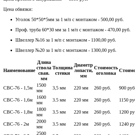
Цена обвязки:
Уголок 50*50*5мм за 1 м/п с монтажом - 500,00 руб.
Проф. труба 60*30 мм за 1 м/п с монтажом - 470,00 руб.
Швеллер №16 за 1 м/п с монтажом - 1100,00 руб.
Швеллер №20 за 1 м/п с монтажом - 1300,00 руб.
Длина
Диаметр
ствола
Толщина
Стоимость
Наименование
лопасти,
Стоимо
сваи.
стенки
оголовка
мм
мм
1500
СВС-76 - 1,5м
3,5 мм
220 мм
260 руб.
900 руб
мм
1600
СВС-76 - 1,6м
3.5 мм
220 мм
260 руб.
1150 ру
мм
1800
СВС-76 - 1,8м
3.5 мм
220 мм
260 руб.
1200 ру
мм
2000
СВС-76 - 2м
3.5 мм
220 мм
260 руб.
1240 ру
мм
2500