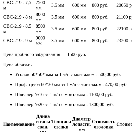
СВС-219 - 7,5
7500
3.5 мм
600 мм
800 руб.
20050 р
м
мм
8000
СВС-219 - 8 м
3.5 мм
600 мм
800 руб.
21100 р
мм
СВС-219 - 8,5
8500
3.5 мм
600 мм
800 руб.
22100 р
м
мм
9000
СВС-219 - 9 м
3.5 мм
600 мм
800 руб.
23200 р
мм
Цена пробного забуривания — 1500 руб.
Цена обвязки:
Уголок 50*50*5мм за 1 м/п с монтажом - 500,00 руб.
Проф. труба 60*30 мм за 1 м/п с монтажом - 470,00 руб.
Швеллер №16 за 1 м/п с монтажом - 1100,00 руб.
Швеллер №20 за 1 м/п с монтажом - 1300,00 руб.
Длина
Диаметр
ствола
Толщина
Стоимость
Наименование
лопасти,
Стоимо
сваи.
стенки
оголовка
мм