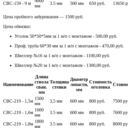
9000
СВС-159 - 9 м
3.5 мм
500 мм
650 руб.
13650 р
мм
Цена пробного забуривания — 1500 руб.
Цена обвязки:
Уголок 50*50*5мм за 1 м/п с монтажом - 500,00 руб.
Проф. труба 60*30 мм за 1 м/п с монтажом - 470,00 руб.
Швеллер №16 за 1 м/п с монтажом - 1100,00 руб.
Швеллер №20 за 1 м/п с монтажом - 1300,00 руб.
Длина
Диаметр
ствола
Толщина
Стоимость
Наименование
лопасти,
Стоимо
сваи.
стенки
оголовка
мм
мм
1500
СВС-219 - 1,5м
3,5 мм
600 мм
800 руб.
7500 ру
мм
1600
СВС-219 - 1,6м
3.5 мм
600 мм
800 руб.
7600 ру
мм
1800
СВС-219 - 1,8м
3.5 мм
600 мм
800 руб.
8000 ру
мм