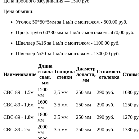
Цена пробного забуривания — 1500 руб.
Цена обвязки:
Уголок 50*50*5мм за 1 м/п с монтажом - 500,00 руб.
Проф. труба 60*30 мм за 1 м/п с монтажом - 470,00 руб.
Швеллер №16 за 1 м/п с монтажом - 1100,00 руб.
Швеллер №20 за 1 м/п с монтажом - 1300,00 руб.
Длина
Диаметр
ствола
Толщина
Стоимость
Наименование
лопасти,
Стоимо
сваи.
стенки
оголовка
мм
мм
1500
СВС-89 - 1,5м
3,5 мм
250 мм
290 руб.
1080 ру
мм
1600
СВС-89 - 1,6м
3.5 мм
250 мм
290 руб.
1250 ру
мм
1800
СВС-89 - 1,8м
3.5 мм
250 мм
290 руб.
1270 ру
мм
2000
СВС-89 - 2м
3.5 мм
250 мм
290 руб.
1330 ру
мм