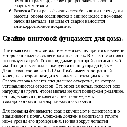
бетонный раствор, сверху прикрепляются головки
сварным методом.
Развязка Если рельеф отличается большими перепадами
высоты, опоры соединяются в единое целое с помощью
балок из металла. На швы от сварки наносится
антикоррозионное покрытие.
Свайно-винтовой фундамент для дома.
Винтовая свая – это металлическое изделие, при изготовлении
которого применялась легированная сталь. В качестве основы
используется труба без швов, диаметр которой достигает 325
мм. Толщина металла варьируется от полутора до 6,5 мм.
Длина сваи составляет 1-12 м. Труба имеет заостренный
конец, на котором находится лопасть с режущим краем.
Сверху ствола имеется специальное отверстие, на которое
устанавливается оголовок. Эта опорная деталь передает всю
нагрузку на грунт. Чтобы металл не был подвержен ржавчине,
он покрывается цинковым слоем, полимерами,
эмалированными или акриловыми составами.
Для создания фундамента сваи вкручивают и одновременно
вдавливают в почву. Стержень должен находиться в грунте
ниже уровня его промерзания. Почва вокруг лопастей
становится плотной, что придает основанию прочность.