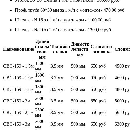
Уголок 50*50*5мм за 1 м/п с монтажом - 500,00 руб.
Проф. труба 60*30 мм за 1 м/п с монтажом - 470,00 руб.
Швеллер №16 за 1 м/п с монтажом - 1100,00 руб.
Швеллер №20 за 1 м/п с монтажом - 1300,00 руб.
Длина
Диаметр
ствола
Толщина
Стоимость
Наименование
лопасти,
Стоимо
сваи.
стенки
оголовка
мм
мм
1500
СВС-159 - 1,5м
3,5 мм
500 мм
650 руб.
4500 ру
мм
1600
СВС-159 - 1,6м
3.5 мм
500 мм
650 руб.
4600 ру
мм
1800
СВС-159 - 1,8м
3.5 мм
500 мм
650 руб.
4800 ру
мм
2000
СВС-159 - 2м
3.5 мм
500 мм
650 руб.
5000 ру
мм
2500
СВС-159 - 2,5м
3.5 мм
500 мм
650 руб.
5650 ру
мм
3000
СВС-159 - 3м
3.5 мм
500 мм
650 руб.
6300 ру
мм