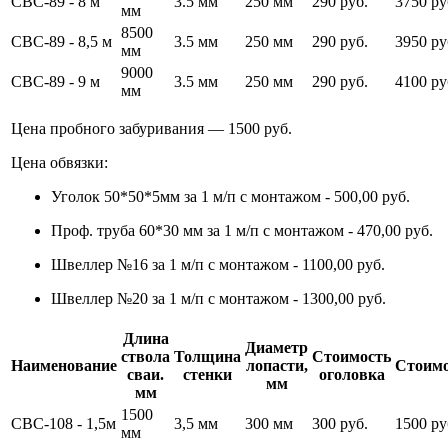
СВС-89 - 8 м
3.5 мм
250 мм
290 руб.
3750 ру
мм
8500
СВС-89 - 8,5 м
3.5 мм
250 мм
290 руб.
3950 ру
мм
9000
СВС-89 - 9 м
3.5 мм
250 мм
290 руб.
4100 ру
мм
Цена пробного забуривания — 1500 руб.
Цена обвязки:
Уголок 50*50*5мм за 1 м/п с монтажом - 500,00 руб.
Проф. труба 60*30 мм за 1 м/п с монтажом - 470,00 руб.
Швеллер №16 за 1 м/п с монтажом - 1100,00 руб.
Швеллер №20 за 1 м/п с монтажом - 1300,00 руб.
Длина
Диаметр
ствола
Толщина
Стоимость
Наименование
лопасти,
Стоимо
сваи.
стенки
оголовка
мм
мм
1500
СВС-108 - 1,5м
3,5 мм
300 мм
300 руб.
1500 ру
мм