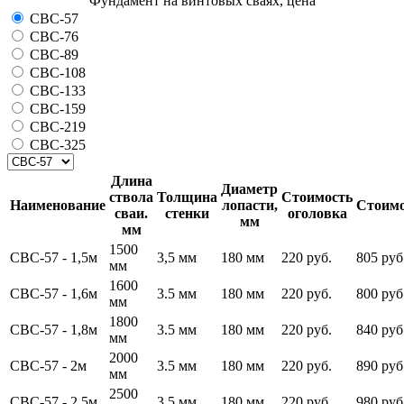
Фундамент на винтовых сваях, цена
СВС-57
СВС-76
СВС-89
СВС-108
СВС-133
СВС-159
СВС-219
СВС-325
Длина
Диаметр
ствола
Толщина
Стоимость
Наименование
лопасти,
Стоимо
сваи.
стенки
оголовка
мм
мм
1500
СВС-57 - 1,5м
3,5 мм
180 мм
220 руб.
805 руб
мм
1600
СВС-57 - 1,6м
3.5 мм
180 мм
220 руб.
800 руб
мм
1800
СВС-57 - 1,8м
3.5 мм
180 мм
220 руб.
840 руб
мм
2000
СВС-57 - 2м
3.5 мм
180 мм
220 руб.
890 руб
мм
2500
СВС-57 - 2,5м
3.5 мм
180 мм
220 руб.
980 руб