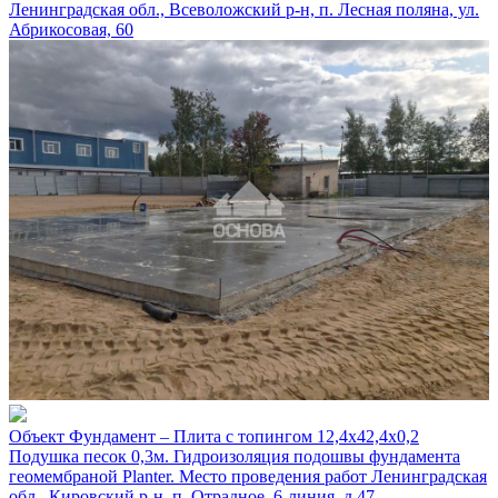
Ленинградская обл., Всеволожский р-н, п. Лесная поляна, ул.
Абрикосовая, 60
Объект
Фундамент – Плита с топингом 12,4х42,4х0,2
Подушка песок 0,3м. Гидроизоляция подошвы фундамента
геомембраной Planter.
Место проведения работ
Ленинградская
обл., Кировский р-н, п. Отрадное, 6-линия, д.47