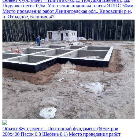
Объект
Фундамент – Плита 9х7х0,25 Подушка Щебень 0,2м,
Подушка песок 0,5м. Утепление подошвы плиты ЭППС 50мм.
Место проведения работ
Ленинградская обл., Кировский р-н,
п. Отрадное, 6-линия, 47
Объект
Фундамент – Ленточный фундамент (60метров
200х400 Песок 0,3 Щебень 0.1)
Место проведения работ