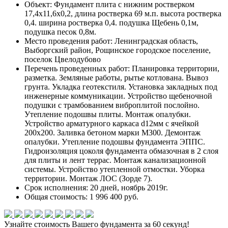
Объект:
Фундамент плита с нижним ростверком
17,4х11,6х0,2, длина ростверка 69 м.п. высота ростверка
0,4. ширина ростверка 0,4. подушка Щебень 0,1м,
подушка песок 0,8м.
Место проведения работ:
Ленинградская область,
Выборгский район, Рощинское городское поселение,
поселок Цвелодубово
Перечень проведенных работ:
Планировка территории,
разметка. Земляные работы, рытье котлована. Вывоз
грунта. Укладка геотекстиля. Установка закладных под
инженерные коммуникации. Устройство щебеночной
подушки с трамбованием виброплитой послойно.
Утепление подошвы плиты. Монтаж опалубки.
Устройство арматурного каркаса d12мм с ячейкой
200х200. Заливка бетоном марки М300. Демонтаж
опалубки. Утепление подошвы фундамента ЭППС.
Гидроизоляция цоколя фундамента обмазочная в 2 слоя
для плиты и лент террас. Монтаж канализационной
системы. Устройство утепленной отмостки. Уборка
территории. Монтаж ЛОС (Зорде 7).
Срок исполнения:
20 дней, ноябрь 2019г.
Общая стоимость:
1 996 400 руб.
Узнайте стоимость Вашего фундамента
за 60 секунд!