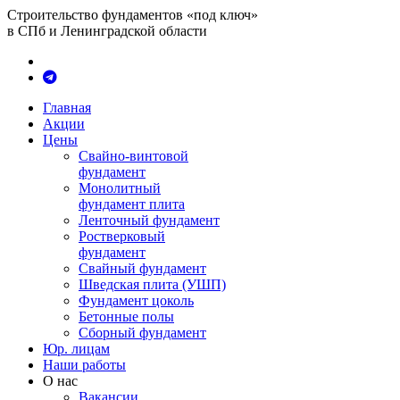
Строительство фундаментов «под ключ»
в СПб и Ленинградской области
Главная
Акции
Цены
Свайно-винтовой
фундамент
Монолитный
фундамент плита
Ленточный фундамент
Ростверковый
фундамент
Свайный фундамент
Шведская плита (УШП)
Фундамент цоколь
Бетонные полы
Сборный фундамент
Юр. лицам
Наши работы
О нас
Вакансии