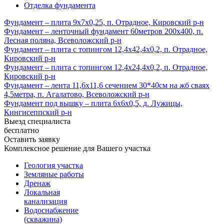
Отделка фундамента
Фундамент – плита 9х7х0,25, п. Отрадное, Кировский р-н
Фундамент – ленточный фундамент 60метров 200х400, п.
Лесная поляна, Всеволожский р-н
Фундамент – плита с топингом 12,4х42,4х0,2, п. Отрадное,
Кировский р-н
Фундамент – плита с топингом 12,4х24,4х0,2, п. Отрадное,
Кировский р-н
Фундамент – лента 11,6х11,6 сечением 30*40см на жб сваях
4,5метра, п. Агалатово, Всеволожский р-н
Фундамент под вышку – плита 6х6х0,5, д. Лужицы,
Кингисеппский р-н
Выезд специалиста
бесплатно
Оставить заявку
Комплексное решение для Вашего участка
Геология участка
Земляные работы
Дренаж
Локальная
канализация
Водоснабжение
(скважина)