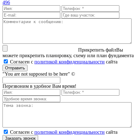
496
Прикрепить файл
Вы
можете прикрепить планировку, схему или план фундамента
Согласен с
политикой кон­фи­ден­ци­аль­нос­ти
сайта
Отправить
"You are not supposed to be here" ©
Перезвоним в удобное Вам время!
Согласен с
политикой кон­фи­ден­ци­аль­нос­ти
сайта
Заказать звонок