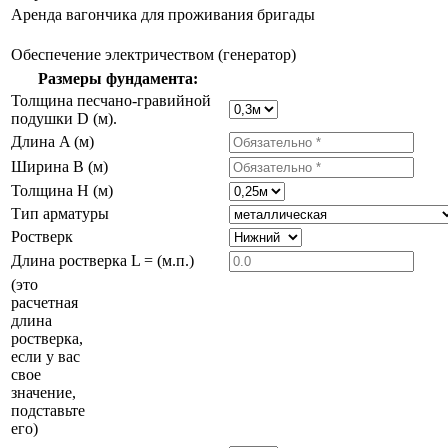
Аренда вагончика для проживания бригады
Обеспечение электричеством (генератор)
Размеры фундамента:
Толщина песчано-гравийной
подушки D (м).
Длина A (м)
Ширина B (м)
Толщина H (м)
Тип арматуры
Ростверк
Длина ростверка L = (м.п.)
(это
расчетная
длина
ростверка,
если у вас
свое
значение,
подставьте
его)