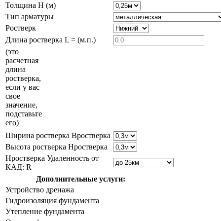
Толщина H (м)
Тип арматуры
Ростверк
Длина ростверка L = (м.п.)
(это
расчетная
длина
ростверка,
если у вас
свое
значение,
подставьте
его)
Ширина ростверка Bростверка
Высота ростверка Hростверка
Hростверка Удаленность от
КАД: R
Дополнительные услуги:
Устройство дренажа
Гидроизоляция фундамента
Утепление фундамента