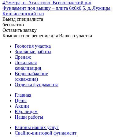
4,5метра, п. Агалатово, Всеволожский р-н
Фундамент под вышку – плита 6х6х0,5, д. Лужицы,
Кингисеппский р-н
Выезд специалиста
бесплатно
Оставить заявку
Комплексное решение для Вашего участка
Геология участка
Земляные работы
Дренаж
Локальная
канализация
Водоснабжение
(скважина)
Отделка фундамента
Главная
Цены
Акции
Юр. лицам
Наши работы
Районы наших услуг
Свайно-винтовой фундамент