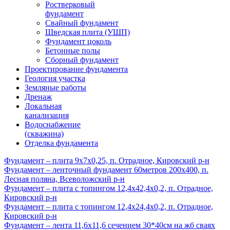
Ростверковый
фундамент
Свайный фундамент
Шведская плита (УШП)
Фундамент цоколь
Бетонные полы
Сборный фундамент
Проектирование фундамента
Геология участка
Земляные работы
Дренаж
Локальная
канализация
Водоснабжение
(скважина)
Отделка фундамента
Фундамент – плита 9х7х0,25, п. Отрадное, Кировский р-н
Фундамент – ленточный фундамент 60метров 200х400, п.
Лесная поляна, Всеволожский р-н
Фундамент – плита с топингом 12,4х42,4х0,2, п. Отрадное,
Кировский р-н
Фундамент – плита с топингом 12,4х24,4х0,2, п. Отрадное,
Кировский р-н
Фундамент – лента 11,6х11,6 сечением 30*40см на жб сваях