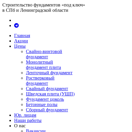
Строительство фундаментов «под ключ»
в СПб и Ленинградской области
Главная
Акции
Цены
Свайно-винтовой
фундамент
Монолитный
фундамент плита
Ленточный фундамент
Ростверковый
фундамент
Свайный фундамент
Шведская плита (УШП)
Фундамент цоколь
Бетонные полы
Сборный фундамент
Юр. лицам
Наши работы
О нас
Вакансии