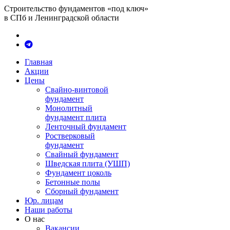
Строительство фундаментов «под ключ»
в СПб и Ленинградской области
Главная
Акции
Цены
Свайно-винтовой
фундамент
Монолитный
фундамент плита
Ленточный фундамент
Ростверковый
фундамент
Свайный фундамент
Шведская плита (УШП)
Фундамент цоколь
Бетонные полы
Сборный фундамент
Юр. лицам
Наши работы
О нас
Вакансии