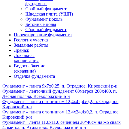
фундамент
Свайный фундамент
Шведская плита (УШП)
Фундамент цоколь
Бетонные полы
Сборный фундамент
Проектирование фундамента
Геология участка
Земляные работы
Дренаж
Локальная
канализация
Водоснабжение
(скважина)
Отделка фундамента
Фундамент – плита 9х7х0,25, п. Отрадное, Кировский р-н
Фундамент – ленточный фундамент 60метров 200х400, п.
Лесная поляна, Всеволожский р-н
Фундамент – плита с топингом 12,4х42,4х0,2, п. Отрадное,
Кировский р-н
Фундамент – плита с топингом 12,4х24,4х0,2, п. Отрадное,
Кировский р-н
Фундамент – лента 11,6х11,6 сечением 30*40см на жб сваях
4,5метра, п. Агалатово, Всеволожский р-н