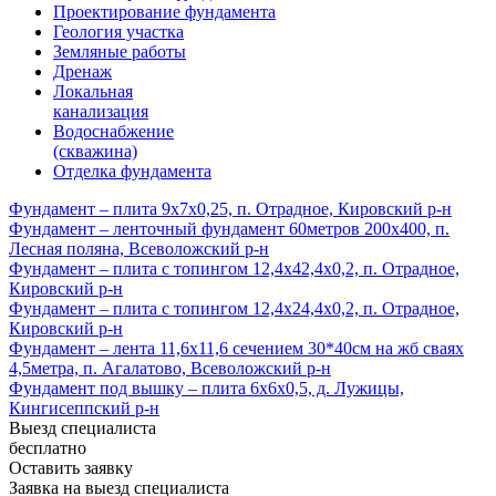
Проектирование фундамента
Геология участка
Земляные работы
Дренаж
Локальная
канализация
Водоснабжение
(скважина)
Отделка фундамента
Фундамент – плита 9х7х0,25, п. Отрадное, Кировский р-н
Фундамент – ленточный фундамент 60метров 200х400, п.
Лесная поляна, Всеволожский р-н
Фундамент – плита с топингом 12,4х42,4х0,2, п. Отрадное,
Кировский р-н
Фундамент – плита с топингом 12,4х24,4х0,2, п. Отрадное,
Кировский р-н
Фундамент – лента 11,6х11,6 сечением 30*40см на жб сваях
4,5метра, п. Агалатово, Всеволожский р-н
Фундамент под вышку – плита 6х6х0,5, д. Лужицы,
Кингисеппский р-н
Выезд специалиста
бесплатно
Оставить заявку
Заявка на выезд специалиста