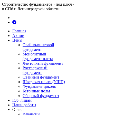
Строительство фундаментов «под ключ»
в СПб и Ленинградской области
Главная
Акции
Цены
Свайно-винтовой
фундамент
Монолитный
фундамент плита
Ленточный фундамент
Ростверковый
фундамент
Свайный фундамент
Шведская плита (УШП)
Фундамент цоколь
Бетонные полы
Сборный фундамент
Юр. лицам
Наши работы
О нас
Вакансии