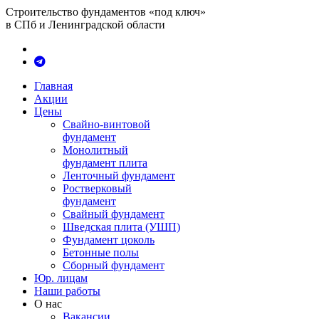
Строительство фундаментов «под ключ»
в СПб и Ленинградской области
Главная
Акции
Цены
Свайно-винтовой
фундамент
Монолитный
фундамент плита
Ленточный фундамент
Ростверковый
фундамент
Свайный фундамент
Шведская плита (УШП)
Фундамент цоколь
Бетонные полы
Сборный фундамент
Юр. лицам
Наши работы
О нас
Вакансии