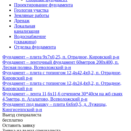
Проектирование фундамента
Геология участка
Земляные работы
Дренаж
Локальная
канализация
Водоснабжение
(скважина)
Отделка фундамента
Фундамент – плита 9х7х0,25, п. Отрадное, Кировский р-н
Фундамент – ленточный фундамент 60метров 200х400, п.
Лесная поляна, Всеволожский р-н
Фундамент – плита с топингом 12,4х42,4х0,2, п. Отрадное,
Кировский р-н
Фундамент – плита с топингом 12,4х24,4х0,2, п. Отрадное,
Кировский р-н
Фундамент – лента 11,6х11,6 сечением 30*40см на жб сваях
4,5метра, п. Агалатово, Всеволожский р-н
Фундамент под вышку – плита 6х6х0,5, д. Лужицы,
Кингисеппский р-н
Выезд специалиста
бесплатно
Оставить заявку
Заявка на выезд специалиста