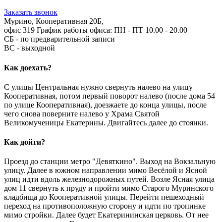
Заказать звонок
Мурино, Кооперативная 20Б,
офис 319
График работы офиса:
ПН - ПТ 10.00 - 20.00
СБ - по предварительной записи
ВС - выходной
Как доехать?
С улицы Центральная нужно свернуть налево на улицу
Кооперативная, потом первый поворот налево (после дома 54
по улице Кооперативная), доезжаете до конца улицы, после
чего снова поверните налево у Храма Святой
Великомученицы Екатерины. Двигайтесь далее до стоянки.
Как дойти?
Проезд до станции метро "Девяткино". Выход на Вокзальную
улицу. Далее в южном направлении мимо Весёлой и Ясной
улиц идти вдоль железнодорожных путей. Возле Ясная улица
дом 11 свернуть к пруду и пройти мимо Старого Муринского
кладбища до Кооперативной улицы. Перейти пешеходный
переход на противоположную сторону и идти по тропинке
мимо стройки. Далее будет Екатерининская церковь. От нее