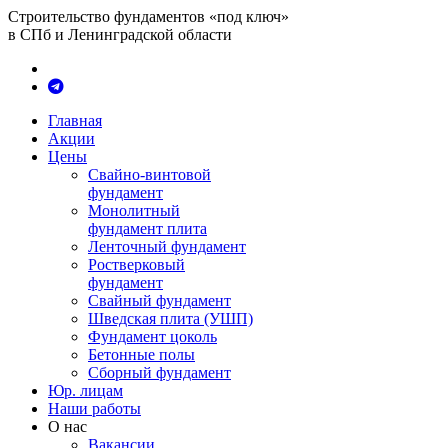
Строительство фундаментов «под ключ»
в СПб и Ленинградской области
Главная
Акции
Цены
Свайно-винтовой
фундамент
Монолитный
фундамент плита
Ленточный фундамент
Ростверковый
фундамент
Свайный фундамент
Шведская плита (УШП)
Фундамент цоколь
Бетонные полы
Сборный фундамент
Юр. лицам
Наши работы
О нас
Вакансии