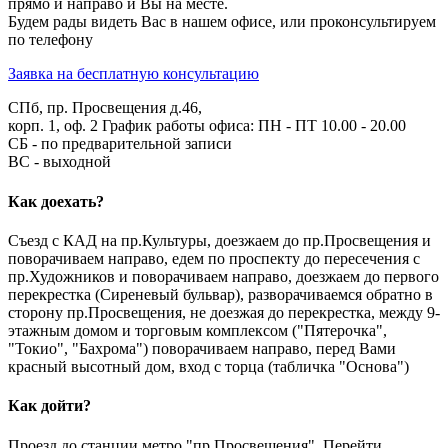
прямо и направо и Вы на месте.
Будем рады видеть Вас в нашем офисе, или проконсультируем
по телефону
Заявка на бесплатную консультацию
СПб, пр. Просвещения д.46,
корп. 1, оф. 2
График работы офиса:
ПН - ПТ 10.00 - 20.00
СБ - по предварительной записи
ВС - выходной
Как доехать?
Съезд с КАД на пр.Культуры, доезжаем до пр.Просвещения и
поворачиваем направо, едем по проспекту до пересечения с
пр.Художников и поворачиваем направо, доезжаем до первого
перекрестка (Сиреневый бульвар), разворачиваемся обратно в
сторону пр.Просвещения, не доезжая до перекрестка, между 9-
этажным домом и торговым комплексом ("Пятерочка",
"Токио", "Бахрома") поворачиваем направо, перед Вами
красный высотный дом, вход с торца (табличка "Основа")
Как дойти?
Проезд до станции метро "пр.Просвещения". Перейти