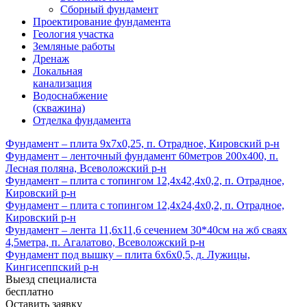
Сборный фундамент
Проектирование фундамента
Геология участка
Земляные работы
Дренаж
Локальная
канализация
Водоснабжение
(скважина)
Отделка фундамента
Фундамент – плита 9х7х0,25, п. Отрадное, Кировский р-н
Фундамент – ленточный фундамент 60метров 200х400, п.
Лесная поляна, Всеволожский р-н
Фундамент – плита с топингом 12,4х42,4х0,2, п. Отрадное,
Кировский р-н
Фундамент – плита с топингом 12,4х24,4х0,2, п. Отрадное,
Кировский р-н
Фундамент – лента 11,6х11,6 сечением 30*40см на жб сваях
4,5метра, п. Агалатово, Всеволожский р-н
Фундамент под вышку – плита 6х6х0,5, д. Лужицы,
Кингисеппский р-н
Выезд специалиста
бесплатно
Оставить заявку